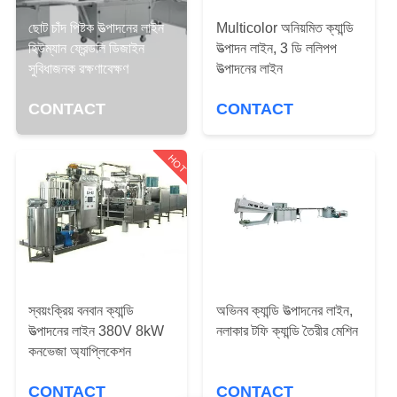
নিয়ন্ত্রণ
ছোট চাঁদ পিষ্টক উত্পাদনের লাইন
Multicolor অনিয়মিত ক্যান্ডি
হিউম্যান ফ্রেন্ডলি ডিজাইন
উত্পাদন লাইন, 3 ডি ললিপপ
যোগাযোগ
সুবিধাজনক রক্ষণাবেক্ষণ
উত্পাদনের লাইন
করুন
CONTACT
CONTACT
উদ্ধৃতির
HOT
জন্য
আবেদন
সাইট
ম্যাপ
স্বয়ংক্রিয় বনবান ক্যান্ডি
অভিনব ক্যান্ডি উত্পাদনের লাইন,
উত্পাদনের লাইন 380V 8kW
নলাকার টফি ক্যান্ডি তৈরীর মেশিন
কনভেজা অ্যাপ্লিকেশন
PRIVACY
POLICY
CONTACT
CONTACT