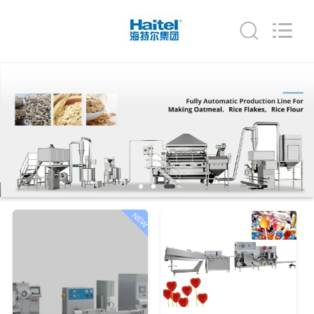
Jiangsu
RichYin
Machinery
Co.,
Ltd.
All
Rights
Reserved.
বাড়ি
পণ্য
আমাদের
সম্পর্কে
NEW
কারখানা
ভ্রমণ
মান