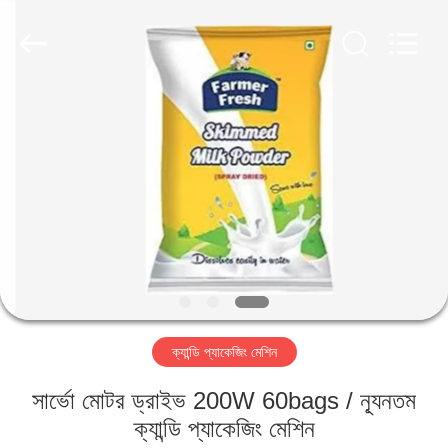
Jiangsu
RichYin
Machinery
Co.,
Ltd.
All
Rights
Reserved.
বাড়ি
পণ্য
আমাদের
সম্পর্কে
কারখানা
ক্যান্ডি প্যাকেজিং মেশিন
ভ্রমণ
সার্ভো মোটর ড্রাইভ 200W 60bags / ন্যূনতম
মান
ক্যান্ডি প্যাকেজিং মেশিন