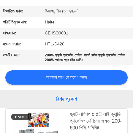
নিয়ন্ত্রণ
উৎপত্তি স্থল:
জিয়াংসু, চীন (মূল ভূখণ্ড)
যোগাযোগ
পরিচিতিমুলক নাম:
Haitel
করুন
সাক্ষ্যদান:
CE ISO9001
মডেল নম্বার:
HTL-D420
উদ্ধৃতির
লক্ষণীয় করা:
,
,
200W ক্যান্ডি প্যাকেজিং মেশিন
সার্ভো মোটর ক্যান্ডি প্যাকেজিং মেশিন
জন্য
200W পাউডার প্যাকেজিং মেশিন
আবেদন
আমাদের সাথে যোগাযোগ করুন!
সাইট
বিশদ প্রকাশ
ম্যাপ
ফ্ল্যাট ললিপপ oldালাই ক্যান্ডি
PRIVACY
প্যাকেজিং মেশিনের ক্ষমতা 200-
600 পিসি / মিনিট
POLICY