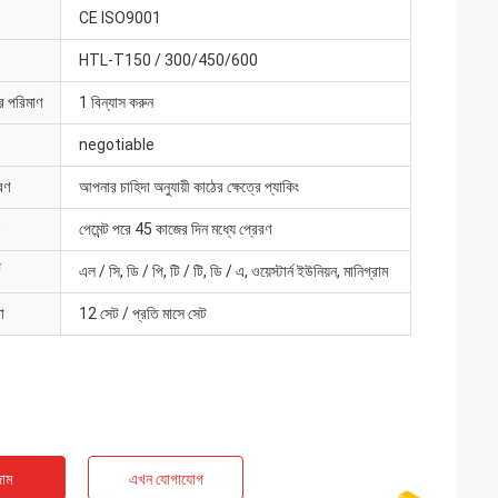
CE ISO9001
HTL-T150 / 300/450/600
ার পরিমাণ
1 বিন্যাস করুন
negotiable
রণ
আপনার চাহিদা অনুযায়ী কাঠের ক্ষেত্রে প্যাকিং
পেমেন্ট পরে 45 কাজের দিন মধ্যে প্রেরণ
এল / সি, ডি / পি, টি / টি, ডি / এ, ওয়েস্টার্ন ইউনিয়ন, মানিগ্রাম
া
12 সেট / প্রতি মাসে সেট
াম
এখন যোগাযোগ