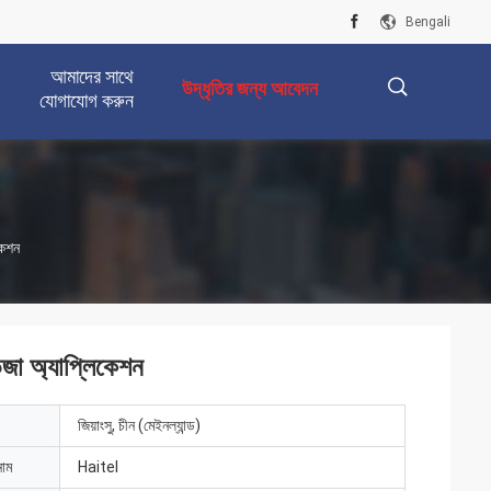
Bengali
আমাদের সাথে
উদ্ধৃতির জন্য আবেদন
যোগাযোগ করুন
描
কেশন
述
েজা অ্যাপ্লিকেশন
জিয়াংসু, চীন (মেইনল্যান্ড)
নাম
Haitel