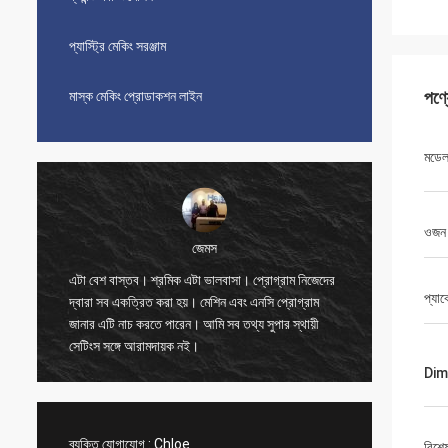
প্যাস্ট্রি মেকিং সরঞ্জাম
পণ্
মাস্ক মেকিং প্রোডাকশন লাইন
মডে
ওজন
জেমস
এটা বেশ বাস্তব। শ্রমিক এটা ভালবাসা। প্রোগ্রাম নিজেদের
সুন্দর, সু
প্যা
দ্বারা সব একত্রিত করা হয়। মেশিন এবং এনসি প্রোগ্রাম
অনেকগুলি ম
জানার এটি নাচ করতে পারেন। আমি সব তথ্য সুপার স্থায়ী
প্যাকেজিং
সেটিংস সঙ্গে আরামদায়ক নই।
কমিশনিং ইঞ
বিক্রেতা
Dim
ব্যক্তি যোগাযোগ :
Chloe
বিশে