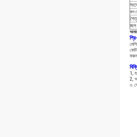
সংকো
রুম 
শৈত
জল 
আমাদ
প্রি
মেশি
কোট 
করু
বিক্
1, য
2, আ
৩. ক