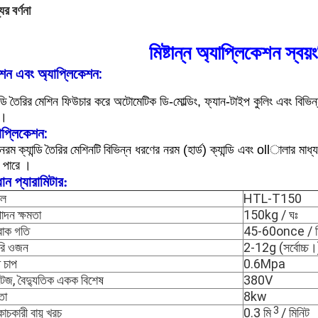
ের বর্ণনা
মিষ্টান্ন অ্যাপ্লিকেশন স্বয
শন এবং অ্যাপ্লিকেশন:
তৈরির
্ডি
মেশিন ফিউচার করে অটোমেটিক ডি-মোল্ডিং, ফ্যান-টাইপ কুলিং এবং বিভিন্ন
ে।
াপ্লিকেশন:
নরম ক্যান্ডি তৈরির মেশিনটি
বিভিন্ন ধরণের নরম (হার্ড) ক্যান্ডি এবং ollালার মাধ্
।
 পারে
ধান প্যারামিটার:
েল
HTL-T150
াদন ক্ষমতা
150kg / ঘঃ
্রোক গতি
45-60once / ম
রি ওজন
2-12g (সর্বোচ্চ।
প চাপ
0.6Mpa
্টেজ, বৈদ্যুতিক একক বিশেষ
380V
তা
8kw
3
োচকারী বায়ু খরচ
0.3 মি
/ মিনিট