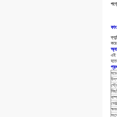
পণ্য
ফাং
ক্যান
কর
অ্য
এই
হতে
প্র
মড
উৎপ
স্ট
মিছ
বাষ্
ভোল
ক্ষম
সংক