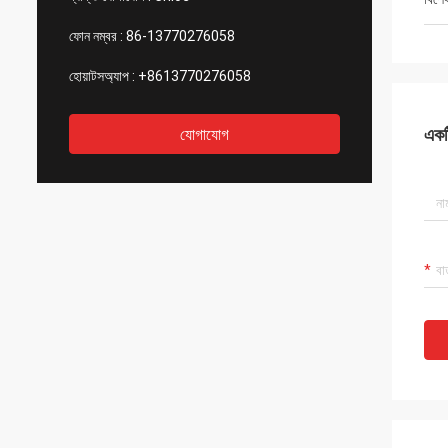
ফোন নম্বর :
86-13770276058
হোয়াটসঅ্যাপ :
+8613770276058
একটি
যোগাযোগ