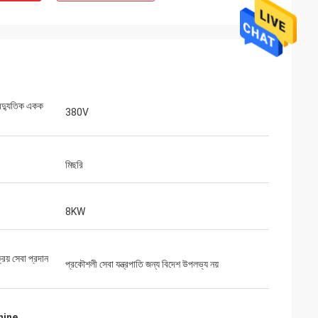
বৈদ্যুতিক একক
380V
মিছরি
8KW
েন্টি, জীবনকালীন সেবা।
্রয় সেবা প্রদান
প্রকৌশলী সেবা যন্ত্রপাতি জন্য বিদেশ উপলভ্য নয়
hine