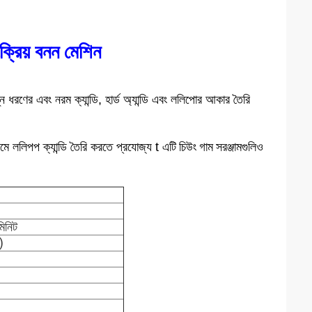
়ংক্রিয় বনন মেশিন
 ধরণের এবং নরম ক্যান্ডি, হার্ড অ্যান্ডি এবং ললিপোর আকার তৈরি
চিউং গাম সরঞ্জামগুলিও
যমে ললিপপ ক্যান্ডি তৈরি করতে প্রযোজ্য t এটি
িনিট
)