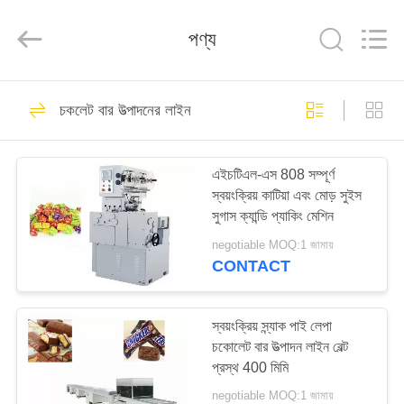
Jiangsu
RichYin
Machinery
পণ্য
Co.,
Ltd.
All
Rights
Reserved.
বাড়ি
86
চকলেট বার উত্পাদনের লাইন
ক্যান্ডি উত্পাদন লাইন
পণ্য
এইচটিএল-এস 808 সম্পূর্ণ
স্বয়ংক্রিয় কাটিয়া এবং মোড় সুইস
আমাদের
সুগাস ক্যান্ডি প্যাকিং মেশিন
সম্পর্কে
negotiable MOQ:1 জামায়
CONTACT
46
কারখানা
ভ্রমণ
স্বয়ংক্রিয় স্ন্যাক পাই লেপা
চকলেট বার উত্পাদনের লাইন
চকোলেট বার উত্পাদন লাইন বেল্ট
প্রস্থ 400 মিমি
মান
negotiable MOQ:1 জামায়