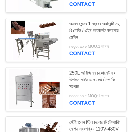
নিয়ন্ত্রণ
CONTACT
যোগাযোগ
ওমরন সেন্সর 1 বছরের ওয়ারেন্টি সহ
30
8 কেজি / এইচ চকোলেট গলানোর
করুন
মেশিন
স্ন্যাক খাদ্য উত্পাদনের লাইন
negotiable MOQ:1 জামায়
উদ্ধৃতির
CONTACT
জন্য
আবেদন
250L অবিচ্ছিন্ন চকোলেট বার
উত্পাদন লাইন চকোলেট টেম্পারিং
সরঞ্জাম
23
সাইট
negotiable MOQ:1 জামায়
ম্যাপ
CONTACT
খাদ্যশস্য উত্পাদনের লাইন
PRIVACY
স্টেইনলেস স্টিল চকোলেট টেম্পারিং
POLICY
মেশিন স্বয়ংক্রিয় 110V-480V