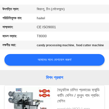
নিয়ন্ত্রণ
উৎপত্তি স্থল:
জিয়াংসু, চীন (মেইনল্যান্ড)
যোগাযোগ
পরিচিতিমুলক নাম:
haitel
করুন
সাক্ষ্যদান:
CE ISO9001
মডেল নম্বার:
T8000
উদ্ধৃতির
লক্ষণীয় করা:
,
candy processing machine
food cutter machine
জন্য
আবেদন
আমাদের সাথে যোগাযোগ করুন!
সাইট
বিশদ প্রকাশ
ম্যাপ
বৈদ্যুতিক চালিত প্রকারের ক্যান্ডি
কাটিং মেশিন / বুদ্বুদ গাম প্যাকিং
PRIVACY
মেশিন
POLICY
negotiable MOQ:1 জামায়