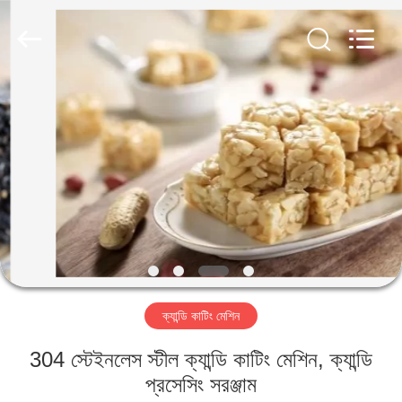
Jiangsu
RichYin
Machinery
Co.,
Ltd.
All
Rights
Reserved.
বাড়ি
পণ্য
আমাদের
সম্পর্কে
কারখানা
ক্যান্ডি কাটিং মেশিন
ভ্রমণ
304 স্টেইনলেস স্টীল ক্যান্ডি কাটিং মেশিন, ক্যান্ডি
মান
প্রসেসিং সরঞ্জাম