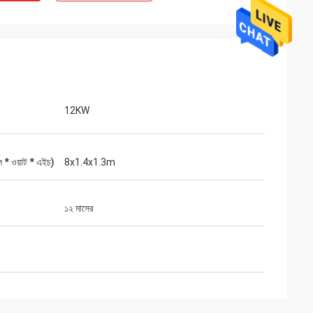
12KW
ল * ওয়াট * এইচ)
8x1.4x1.3m
১২ মাসের
েন্টি, জীবনকালীন সেবা।