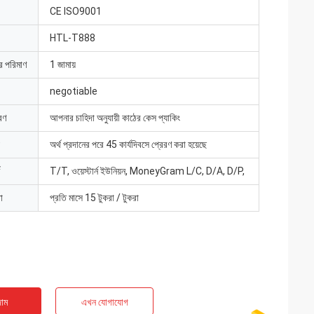
CE ISO9001
HTL-T888
ার পরিমাণ
1 জামায়
negotiable
রণ
আপনার চাহিদা অনুযায়ী কাঠের কেস প্যাকিং
অর্থ প্রদানের পরে 45 কার্যদিবসে প্রেরণ করা হয়েছে
T/T, ওয়েস্টার্ন ইউনিয়ন, MoneyGram L/C, D/A, D/P,
া
প্রতি মাসে 15 টুকরা / টুকরা
াম
এখন যোগাযোগ