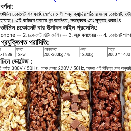
বর্ণনা:
ওটমিল চকোলেট বার ফর্মিং মেশিনে মোটা শস্য ক্যান্ডির গঠনের জন্য চকোলেট, ওট
হয়েছে। এটি বর্তমানে বাজারে খুব জনপ্রিয়, স্বাস্থ্যকর এবং সুস্বাদু খাবার is
ওটমিল চকোলেট বার উত্পাদন লাইন প্রসেসিং:
onche --- 2. চকোলেট হিটিং মেশিন --- 3.
--- 4. চকোলেট পাম্প 
স্ক্রু কনভেয়র
 প্রযুক্তিগত পরামিতি:
ল
ক্ষমতা
ধারণক্ষমতা
ওজন
মাত্রা
L-T888
12kw
200-300kg / ঘঃ
1200kg
8000 * 140
চিনে
ভোল্টেজ
:
ি পর্যায়: 380V / 50Hz, একক ফেজ: 220V / 50Hz, আমরা এটি বিভিন্ন দেশ অনুযায়ী গ্