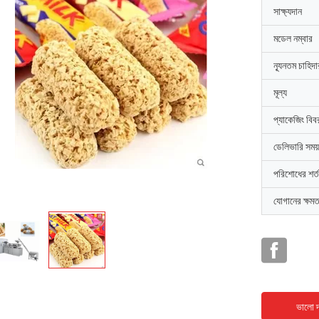
সাক্ষ্যদান
মডেল নম্বার
ন্যূনতম চাহিদ
মূল্য
প্যাকেজিং বিব
ডেলিভারি সময়
পরিশোধের শর্ত
যোগানের ক্ষমত
ভালো দ