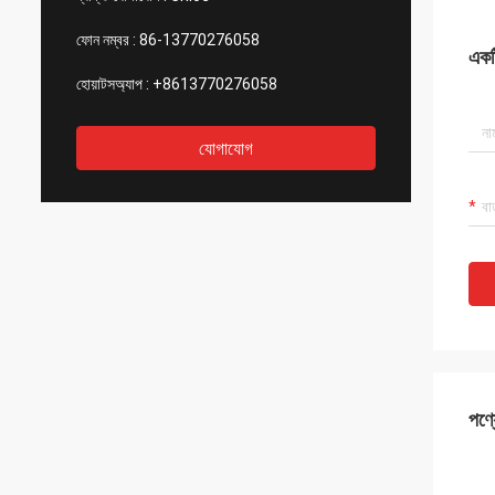
ফোন নম্বর :
86-13770276058
একটি
হোয়াটসঅ্যাপ :
+8613770276058
যোগাযোগ
পণ্য