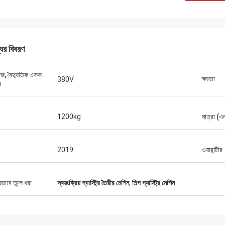
যের বিবরণ
টেজ, বৈদ্যুতিক একক
ক্ষমতা
380V
ষ
1200kg
মাত্রা (এ
মুক্তার
টমাস
বিধাজনক, বায়ুমন্ডলীয়, বাস্তব, সরবরাহ খুব দ্রুত,
2019
ওয়ারান্টীর
েশিন নির্বাচন করুন, এটি দেখুন, খুব সন্তুষ্ট,
যন্ত্রপাতি খুব ভাল, এক বছরের ওয়ার
 খুব কঠিন, কঠোর, বিক্রেতারা ভিডিও পাঠানো হয়,
মেশিন ভাল মানের হয়।
্জিনিয়ারের ব্যবস্থাগুলি খুব দ্রুত, শারীরিক এবং
ষভাবে তুলে ধরা
স্বয়ংক্রিয় প্যাস্ট্রি তৈরীর মেশিন
,
শিল্প প্যাস্ট্রি মেশিন
র বিবরণ এক থেকে এক, বিক্রেতা এর চিন্তাশীল সেবা
খুব কৃতজ্ঞ। বিবেক ক্রেতা।