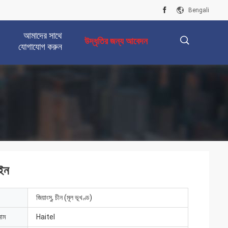
Bengali
আমাদের সাথে
উদ্ধৃতির জন্য আবেদন
যোগাযোগ করুন
描
述
াইন
জিয়াংসু, চীন (মূল ভূখণ্ড)
নাম
Haitel