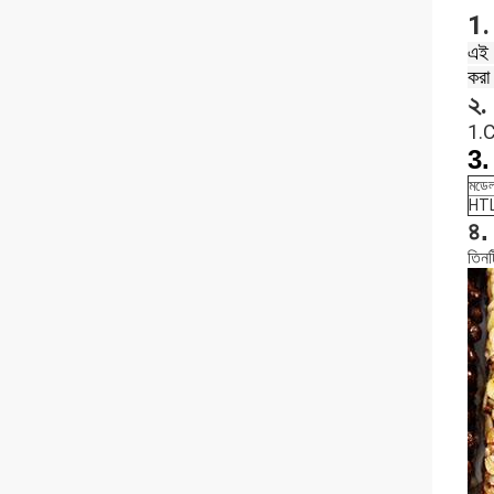
1. 
এই 
করা 
২.
1.C
3.
মডে
HT
৪.
তিনট