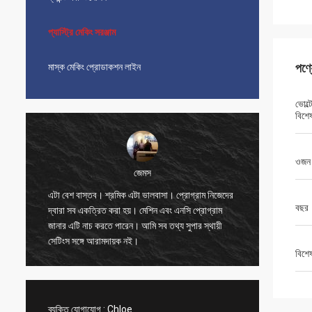
প্যাস্ট্রি মেকিং সরঞ্জাম
পণ্
মাস্ক মেকিং প্রোডাকশন লাইন
ভোল্
বিশে
ওজন
জেমস
এটা বেশ বাস্তব। শ্রমিক এটা ভালবাসা। প্রোগ্রাম নিজেদের
সুন্দর, সু
বছর
দ্বারা সব একত্রিত করা হয়। মেশিন এবং এনসি প্রোগ্রাম
অনেকগুলি ম
জানার এটি নাচ করতে পারেন। আমি সব তথ্য সুপার স্থায়ী
প্যাকেজিং
সেটিংস সঙ্গে আরামদায়ক নই।
কমিশনিং ইঞ
বিশে
বিক্রেতা
ব্যক্তি যোগাযোগ :
Chloe