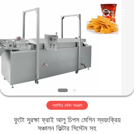
Jiangsu
RichYin
Machinery
Co.,
Ltd.
All
Rights
Reserved.
বাড়ি
পণ্য
আমাদের
সম্পর্কে
কারখানা
প্যাস্ট্রি মেকিং সরঞ্জাম
ভ্রমণ
ফুটো সুরক্ষা ফ্রাই আলু চিপস মেশিন স্বয়ংক্রিয়
মান
সঞ্চালন ফিল্টার সিস্টেম সহ