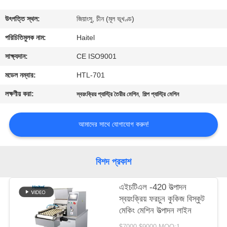
নিয়ন্ত্রণ
উৎপত্তি স্থল:
জিয়াংসু, চীন (মূল ভূখণ্ড)
যোগাযোগ
পরিচিতিমুলক নাম:
Haitel
করুন
সাক্ষ্যদান:
CE ISO9001
মডেল নম্বার:
HTL-701
উদ্ধৃতির
লক্ষণীয় করা:
,
স্বয়ংক্রিয় প্যাস্ট্রি তৈরীর মেশিন
শিল্প প্যাস্ট্রি মেশিন
জন্য
আবেদন
আমাদের সাথে যোগাযোগ করুন!
সাইট
বিশদ প্রকাশ
ম্যাপ
এইচটিএল -420 উত্পাদন
স্বয়ংক্রিয় ফরচুন কুকিজ বিস্কুট
PRIVACY
মেকিং মেশিন উত্পাদন লাইন
POLICY
$7000-$9000 MOQ:1