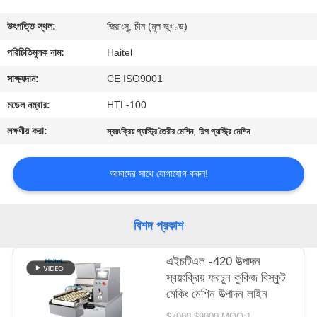
নিয়ন্ত্রণ
উৎপত্তি স্থল:
জিয়াংসু, চীন (মূল ভূখণ্ড)
যোগাযোগ
পরিচিতিমুলক নাম:
Haitel
করুন
সাক্ষ্যদান:
CE ISO9001
মডেল নম্বার:
HTL-100
উদ্ধৃতির
লক্ষণীয় করা:
,
স্বয়ংক্রিয় প্যাস্ট্রি তৈরীর মেশিন
শিল্প প্যাস্ট্রি মেশিন
জন্য
আবেদন
আমাদের সাথে যোগাযোগ করুন!
সাইট
বিশদ প্রকাশ
ম্যাপ
এইচটিএল -420 উত্পাদন
স্বয়ংক্রিয় ফরচুন কুকিজ বিস্কুট
PRIVACY
মেকিং মেশিন উত্পাদন লাইন
POLICY
$7000-$9000 MOQ:1