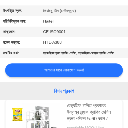
নিয়ন্ত্রণ
উৎপত্তি স্থল:
জিয়াংসু, চীন (মেইনল্যান্ড)
যোগাযোগ
পরিচিতিমুলক নাম:
Haitel
করুন
সাক্ষ্যদান:
CE ISO9001
মডেল নম্বার:
HTL-A388
উদ্ধৃতির
লক্ষণীয় করা:
,
স্বয়ংক্রিয় ব্যাগ প্যাকিং মেশিন
স্বয়ংক্রিয় ফোস্কা প্যাকিং মেশিন
জন্য
আবেদন
আমাদের সাথে যোগাযোগ করুন!
সাইট
বিশদ প্রকাশ
ম্যাপ
বৈদ্যুতিক চালিত প্রকারের
উল্লম্ব স্ন্যাক প্যাকিং মেশিন
PRIVACY
দ্রুত গতিতে 5-60 ব্যাগ /
POLICY
ন্যূনতম
negotiable MOQ:1 টুকরা