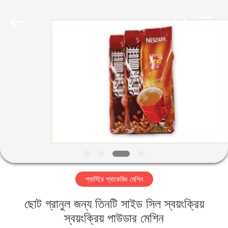
Jiangsu
RichYin
Machinery
Co.,
Ltd.
All
Rights
Reserved.
বাড়ি
পণ্য
আমাদের
সম্পর্কে
কারখানা
প্যাস্ট্রি প্যাকেজিং মেশিন
ভ্রমণ
ছোট গ্রানুল জন্য তিনটি সাইড সিল স্বয়ংক্রিয়
মান
স্বয়ংক্রিয় পাউডার মেশিন